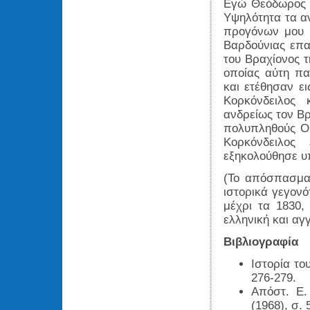
Εγώ Θεόδωρος ο
Υψηλότητα τα αν
προγόνων μου ά
Βαρδούνιας επ
του Βραχίονος τ
οποίας αύτη πα
και ετέθησαν ε
Κορκόνδειλος 
ανδρείως τον Β
πολυπληθούς Ο
Κορκόνδειλος
εξηκολούθησε υ
(Το απόσπασμα 
ιστορικά γεγονό
μέχρι τα 1830,
ελληνική και αγ
Βιβλιογραφία
Ιστορία το
276-279.
Απόστ. Ε.
(1968), σ. 