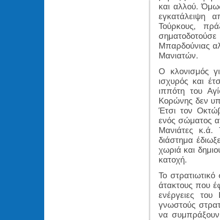
και αλλού. Όμως
εγκατάλειψη α
Τούρκους, πρά
σηματοδοτούσ
Μπαρδούνιας αλ
Μανιατών.
Ο κλονισμός γ
ισχυρός και έτ
ιππότη του Αγ
Κορώνης δεν υπή
Έτσι τον Οκτώ
ενός σώματος α
Μανιάτες κ.ά.
διάστημα έδιωξε
χωριά και δημι
κατοχή.
Το στρατιωτικό
άτακτους που έ
ενέργειες του
γνωστούς στρατ
να συμπράξουν 