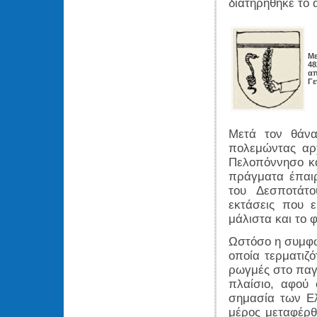
διατηρήθηκε το 
Με
48
απ
Γε
Μετά τον θάνα
πολεμώντας αρ
Πελοπόννησο κα
πράγματα έπαι
του Δεσποτάτο
εκτάσεις που 
μάλιστα και το 
Ωστόσο η συμφω
οποία τερματιζ
ρωγμές στο παγ
πλαίσιο, αφού 
σημασία των Ε
μέρος μεταφέρθ