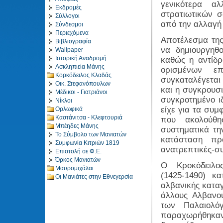
γενικότερα α
Εκδρομές
στρατιωτικών 
Σύλλογοι
από την αλλαγή 
Σύνδεσμοι
Περιεχόμενα
Αποτέλεσμα της
Βιβλιογραφία
να δημιουργηθ
Wallpaper
Ιστορική Αναδρομή
καθώς η αντίδρ
Ασκληπιεία Μάνης
ορισμένων επ
Κορκόδειλος Κλαδάς
συγκαταλέγεται
Οικ. Στεφανόπουλων
και η συγκρουσι
Μέδικοι - Γιατριάνοι
συγκροτημένο ι
Νίκλοι
είχε για τα συμ
Ορλωφικά
Καστάνιτσα - Κλεφτουριά
που ακολούθη
Μπέηδες Μάνης
συστηματικά τ
Το Σύμβολο των Μανιατών
κατάσταση πρ
Συμφωνία Κιτριών 1819
ανατρεπτικές-σ
Επιστολή σε Φ.Ε.
Όρκος Μανιατών
Ο Κροκόδειλος
Μαυρομιχάλαι
(1425-1490) κ
Οι Μανιάτες στην Εθνεγερσία
αλβανικής κατα
άλλους Αλβανο
των Παλαιολό
παραχωρήθηκα