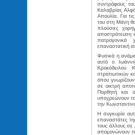
συντρόφους του
Καλαβρίας Αλφ
Απουλία. Για τι
του στη Μάνη θα
πλούσιες χορη
αποστράτευση κ
πατρογονικά 
επαναστατική α
Φυσικά η ανάμει
αυτό ο Ιωάννη
Κροκόδειλου 
στρατιωτικών κα
όπου γνωρίζουν 
σε οικτρή αποτ
Πορθητή και ο
υποχρεώνουν τον
την Κωνσταντιν
Η συγκυρία αυτ
επαναστάτες της
τους άλλους σε 
απομονώνουν τον