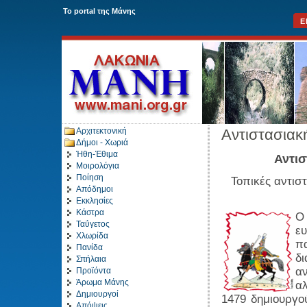
To portal της Μάνης
Ε
Αρχιτεκτονική
Αντιστασιακ
Δήμοι - Χωριά
Ήθη-Έθιμα
Αντισ
Μοιρολόγια
Ποίηση
Τοπικές αντισ
Απόδημοι
Εκκλησίες
Κάστρα
Ο
Ταΰγετος
ευ
Χλωρίδα
π
Πανίδα
δ
Σπήλαια
α
Προϊόντα
Άρωμα Μάνης
αλ
Δημιουργοί
1479 δημιουργο
Απόψεις