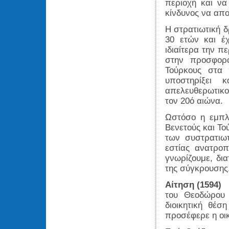
περιοχή και ν
κίνδυνος να απ
Η στρατιωτική 
30 ετών και έ
ιδιαίτερα την π
στην προσφορ
Τούρκους στα 
υποστηρίξει 
απελευθερωτικο
τον 20ό αιώνα.
Ωστόσο η εμπλο
Βενετούς και Τού
των συστρατιωτ
εστίας ανατρο
γνωρίζουμε, δι
της σύγκρουσης
Αίτηση (1594)
του Θεοδώρου 
διοικητική θέ
προσέφερε η οικ