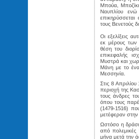
Μπούα, Μποζίκη
Ναυπλίου ενώ 
επικηρύσσεται 
τους Βενετούς 
Οι εξελίξεις α
εκ μέρους των
θέση του διορί
επικεφαλής ισ
Μυστρά και χωρί
Μάνη με το ένα
Μεσσηνία.
Στις 8 Απριλίου
περιοχή της Κασ
τους άνδρες το
όπου τους παρέ
(1479-1516) πο
μετέφεραν στην 
Ωστόσο η δράση
από πολεμικές π
μήνα μετά την ά