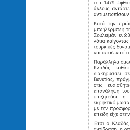
του 1479 έφθα
άλλους αντάρτε
αντιμετωπίσουν 
Κατά την πρώτ
μπεηλέρμπεη τη
Σουλεϊμάν ενώθ
νότια καίγοντας
τουρκικές δυνά
και αποδεκατίστ
Παράλληλα όμως 
Κλαδάς καθίστ
διακηρύσσει σε
Βενετίας, πράγ
στις ευαίσθητ
επανάληψη του
επιζητούσε η 
εκρηκτικό μωσα
με την προσφορ
επειδή είχε στη
Έτσι ο Κλαδάς 
αντίδραση, η οπ