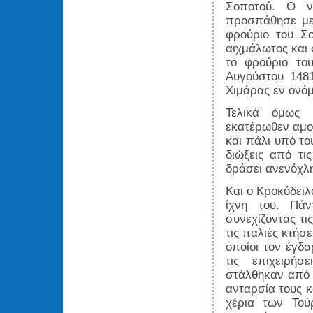
Σοποτού. Ο ν
προσπάθησε με 
φρούριο του Σ
αιχμάλωτος και 
το φρούριο το
Αυγούστου 1481
Χιμάρας εν ονόμ
Τελικά όμως 
εκατέρωθεν αμοι
και πάλι υπό το
διώξεις από τι
δράσει ανενόχλη
Και ο Κροκόδειλ
ίχνη του. Πά
συνεχίζοντας τι
τις παλιές κτήσ
οποίοι τον έγδ
τις επιχειρήσ
στάλθηκαν από 
ανταρσία τους κ
χέρια των Τού