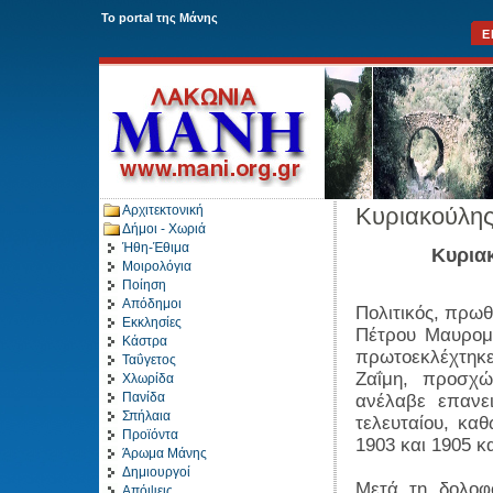
To portal της Μάνης
Ε
Αρχιτεκτονική
Κυριακούλη
Δήμοι - Χωριά
Ήθη-Έθιμα
Κυριακ
Μοιρολόγια
Ποίηση
Απόδημοι
Πολιτικός, πρωθ
Εκκλησίες
Πέτρου Μαυρομι
Κάστρα
πρωτοεκλέχτηκε
Ταΰγετος
Ζαΐμη, προσχώ
Χλωρίδα
Πανίδα
ανέλαβε επανε
Σπήλαια
τελευταίου, κα
Προϊόντα
1903 και 1905 κ
Άρωμα Μάνης
Δημιουργοί
Μετά τη δολοφο
Απόψεις