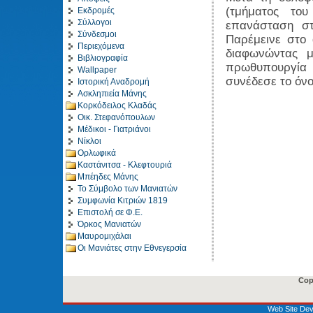
(τμήματος του
Εκδρομές
Σύλλογοι
επανάσταση στ
Σύνδεσμοι
Παρέμεινε στο 
Περιεχόμενα
διαφωνώντας μ
Βιβλιογραφία
πρωθυπουργία 
Wallpaper
συνέδεσε το όν
Ιστορική Αναδρομή
Ασκληπιεία Μάνης
Κορκόδειλος Κλαδάς
Οικ. Στεφανόπουλων
Μέδικοι - Γιατριάνοι
Νίκλοι
Ορλωφικά
Καστάνιτσα - Κλεφτουριά
Μπέηδες Μάνης
Το Σύμβολο των Μανιατών
Συμφωνία Κιτριών 1819
Επιστολή σε Φ.Ε.
Όρκος Μανιατών
Μαυρομιχάλαι
Οι Μανιάτες στην Εθνεγερσία
Cop
Web Site Dev