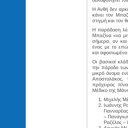
δολοφονήσει τον
Η Ανθή δεν αρκέ
κάνει τον Μπαζ
στιγμή και τον 
Η παράδοση λέει
Μπαζίνα «να μη
σήμερα, αν και
ένας με το επώ
και αφοσιωμένο 
Οι βασικοί κλάδ
την πάροδο των
μικρό όνομα εν
Αποστολάκος, 
πρόχειρος πίν
Μέδικο της Μάνη
Μιχελής Μέ
Ιωάννης Ρα
Γιανναρέας
– Παναγιωτ
Ραζέλος – 