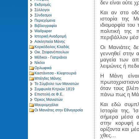
δεν είναι ούτε χ
Εκδρομές
Σύλλογοι
Και αν στο οδ
Σύνδεσμοι
ιστορία της Μ
Περιεχόμενα
ιδιομορφία του 
Βιβλιογραφία
πολιτική της
Wallpaper
Ιστορική Αναδρομή
περιβάλλον μέσ
Ασκληπιεία Μάνης
Οι Μανιάτες δε
Κορκόδειλος Κλαδάς
Οικ. Στεφανόπουλων
γεννηθεί στην 
Μέδικοι - Γιατριάνοι
μαγεία των απ
Νίκλοι
λειμώνες ή πεδι
Ορλωφικά
Καστάνιτσα - Κλεφτουριά
Η Μάνη είναι
Μπέηδες Μάνης
πρωτοχριστιανο
Το Σύμβολο των Μανιατών
όταν τους βλέπ
Συμφωνία Κιτριών 1819
πάνω πως η Μάν
Επιστολή σε Φ.Ε.
Όρκος Μανιατών
Και εδώ συμπ
Μαυρομιχάλαι
Ιστορία της. Ί
Οι Μανιάτες στην Εθνεγερσία
σήμερα μέσα α
στην κορυφή ε
ορίζοντα και μέ
χθες…