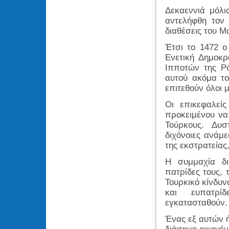
Δεκαεννιά μόλι
αντελήφθη τον 
διαθέσεις του Μ
Έτσι το 1472 ο
Ενετική Δημοκρ
Ιπποτών της Ρ
αυτού ακόμα τ
επιτεθούν όλοι μ
Οι επικεφαλεί
προκειμένου να
Τούρκους. Δυ
διχόνοιες ανάμε
της εκστρατείας
Η συμμαχία δι
πατρίδες τους, 
Τουρκικό κίνδυν
και ευπατρί
εγκατασταθούν.
Ένας εξ αυτών ή