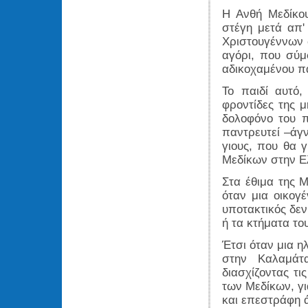
Η Ανθή Μεδίκου
στέγη μετά απ'
Χριστουγέννων σ
αγόρι, που σύμ
αδικοχαμένου πα
Το παιδί αυτό
φροντίδες της μ
δολοφόνο του π
παντρευτεί –άγν
γιους, που θα 
Μεδίκων στην Ε
Στα έθιμα της 
όταν μια οικογέ
υποτακτικός δε
ή τα κτήματα το
Έτσι όταν μια η
στην Καλαμάτ
διασχίζοντας τι
των Μεδίκων, γι
και επεστράφη 