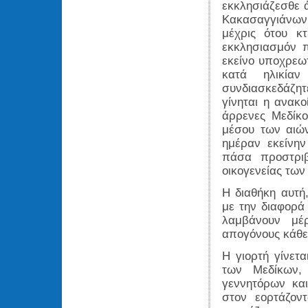
εκκλησιάζεσθε ά
Κακασαγγιάνων μ
μέχρις ότου κτ
εκκλησιασμόν π
εκείνο υποχρεω
κατά ηλικία
συνδιασκεδάζητε
γίνηται η ανακο
άρρενες Μεδίκο
μέσου των αιών
ημέραν εκείνην
πάσα προστριβ
οικογενείας των
Η διαθήκη αυτή,
με την διαφορά
λαμβάνουν μέ
απογόνους κάθε
Η γιορτή γίνετ
των Μεδίκων,
γεννητόρων κα
στον εορτάζον