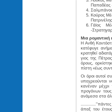
Λουκάς Μέ
Παπαδέας 
Σαλμπάνος
Κούρος Μέδ
Πατρινέλης
Γάϊος Μέ
-Στρατηγαρ
Μια ρομαντική 
Η Ανθή Κοντόστα
κατέφυγε ανήμ
κρατηθεί αδιατά
γιος της Πέτρος
όρους, ορκίστη
πίστη «έως συντ
Οι όροι αυτοί σ
υποχρεούνται ν
κανέναν μέχρι
προγόνων τους 
ανάμεσα στα άλ
............’’πά
άπαξ του έτου