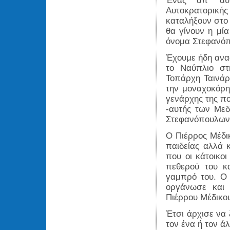
Ένας απ' αυ
Αυτοκρατορική
καταλήξουν στο 
θα γίνουν η μία
όνομα Στεφανόπο
Έχουμε ήδη ανα
το Ναύπλιο στ
Τοπάρχη Ταινάρ
την μοναχοκόρη 
γενάρχης της πο
-αυτής των Μεδ
Στεφανόπουλων
Ο Πιέρρος Μέδικ
παιδείας αλλά 
που οι κάτοικο
πεθερού του κ
γαμπρό του. Ο 
οργάνωσε και 
Πιέρρου Μέδικο
Έτσι άρχισε να 
τον ένα ή τον ά