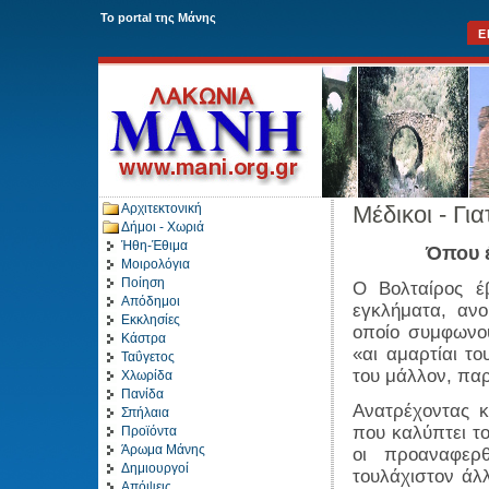
To portal της Μάνης
Ε
Αρχιτεκτονική
Μέδικοι - Για
Δήμοι - Χωριά
Ήθη-Έθιμα
Όπου έ
Μοιρολόγια
Ποίηση
Ο Βολταίρος έ
Απόδημοι
εγκλήματα, αν
Εκκλησίες
οποίο συμφωνού
Κάστρα
«αι αμαρτίαι τ
Ταΰγετος
του μάλλον, παρ
Χλωρίδα
Πανίδα
Ανατρέχοντας κ
Σπήλαια
που καλύπτει το
Προϊόντα
Άρωμα Μάνης
οι προαναφερ
Δημιουργοί
τουλάχιστον άλ
Απόψεις