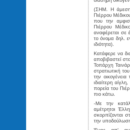
διάσημη οικογέ
(ΣΗΜ. Η άμεση
Πιέρρου Μέδικου
που την αμφισ
Πιέρρου Μέδικ
αναφέρεται σε 
το όνομα δηλ. ε
ιδιότητα).
Κατάφερε να δι
αποβιβαστεί στα
Τοπάρχη Ταινάρο
στρατιωτική το
την οικογένεια
ιδιαίτερη αίγλη
πορεία του Πιέ
πιο κάτω.
-Με την κατάλ
αμέτρητοι Έλλ
σκορπίζονται σ
την υποδούλωση