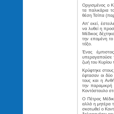
Οργισμένος ο Κ
τα παλικάρια τ
θέση Τσίπα (παρ
Απ’ εκεί, έστει
να λυθεί η προ
Μέδικος δέχτηκ
την επομένη το
τόξο.
Ένας έμπιστο
υπεραγαπούσε τ
ζωή του Κυρίου 
Κρύφτηκε στους 
έφτασαν οι δύο
τους και η Ανθ
την παραμικρή 
Κοντόσταυλο στο
Ο Πέτρος Μέδικ
αλλά η μητέρα τ
σκοτωθεί ο Κοντ