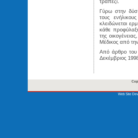
τραπέζι.
Γύρω στην δύση
τους ενήλικου
κλειδώνεται ερμ
κάθε προφύλαξη
της οικογένεια
Μέδικος από την
Από άρθρο του
Δεκέμβριος 1998
Cop
Web Site Dev