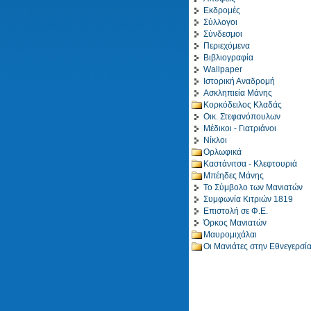
Εκδρομές
Σύλλογοι
Σύνδεσμοι
Περιεχόμενα
Βιβλιογραφία
Wallpaper
Ιστορική Αναδρομή
Ασκληπιεία Μάνης
Κορκόδειλος Κλαδάς
Οικ. Στεφανόπουλων
Μέδικοι - Γιατριάνοι
Νίκλοι
Ορλωφικά
Καστάνιτσα - Κλεφτουριά
Μπέηδες Μάνης
Το Σύμβολο των Μανιατών
Συμφωνία Κιτριών 1819
Επιστολή σε Φ.Ε.
Όρκος Μανιατών
Μαυρομιχάλαι
Οι Μανιάτες στην Εθνεγερσί