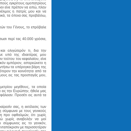
οιπούς εγκρίτους ομοπατρίους
δεν είνε πρέπον να ειπώ, πλην
φέλιμος η πατρίς μου και να
ικά, τα όποια σας προβάλλω,
στών του Γένους, το επρόβαλε
σωσι περί τας 40.000 γρόσια,
και ολιγώτερόν τι, δια την
νε υπό της ιδιαιτέρας μου
ν τούτου του κεφαλαίου, είνε
ικόν εμπόριον, εστερεώνετο η
αντήσω τα υπέρογκα βάρη της
ότερον την κοινότητα από τα
ους εις τας προσταγάς μου,
μετρίου μεγέθους, τα οποία
 εις την Ευρώπην, ήθελε μας
φάλειαν. Προσέτι εις αυτά τα
ίρεσίν σας, η εκτέλεσις των
ρη σύμφωνα με τους γενικούς
χη προ οφθαλμών, ότι χωρίς
λώ χωρίς αναβολήν να μοί
ι σύμφωνος εις το γενικόν,
ανταπόκρισιν με περισσοτέραν