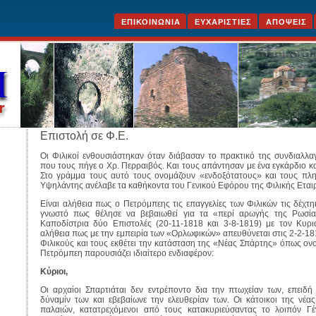
ΕΠΙΚΟΙΝΩΝΙΑ
ΕΥΧΑΡΙΣΤΙΕΣ
ΑΠΟΨΕΙΣ
Επιστολή σε Φ.Ε.
Οι Φιλικοί ενθουσιάστηκαν όταν διάβασαν το πρακτικό της συνδιαλλ
που τους πήγε ο Χρ. Περραιβός. Και τους απάντησαν με ένα εγκάρδιο κ
Στο γράμμα τους αυτό τους ονομάζουν «ενδοξότατους» και τους πλ
Υψηλάντης ανέλαβε τα καθήκοντα του Γενικού Εφόρου της Φιλικής Εταιρ
Είναι αλήθεια πως ο Πετρόμπεης τις επαγγελίες των Φιλικών τις δέχτη
γνωστό πως θέλησε να βεβαιωθεί για τα «περί αρωγής της Ρωσία
Καποδίστρια δύο Επιστολές (20-11-1818 και 3-8-1819) με τον Κυρι
αλήθεια πως με την εμπειρία των «Ορλωφικών» απευθύνεται στις 2-2-1
Φιλικούς και τους εκθέτει την κατάσταση της «Νέας Σπάρτης» όπως ον
Πετρόμπεη παρουσιάζει ιδιαίτερο ενδιαφέρον:
Κύριοι,
Οι αρχαίοι Σπαρτιάται δεν εντρέποντο δια την πτωχείαν των, επειδή
δύναμίν των και εβεβαίωνε την ελευθερίαν των. Οι κάτοικοι της νέ
παλαιών, κατατρεχόμενοι από τους κατακυριεύσαντας το λοιπόν Γέ