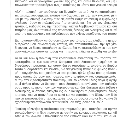
πετρώδη και ολιγόκαρπον γωνίαν της γης, και ούτω θέλοντες και μη
πτωχείαν των προπατόρων των, η οποία εις το μέσον του γενικού ολέθρ
Αλλ' η πολιτική των τυράννων, μη δυναμένη με τα όπλα να κατορθώση 
εις τα μηχανουργήματα, έσπειρε την διχόνοιαν μεταξύ των εγκρίτων με τ
και με την συνεχή αλλαγήν των εις αυτήν έκαμε να ανάψη ο εμφύλιος 
ολέθριος, όσον οι πολεμοΰντες ήτο πτωχοί, και, δια να τον εξακολο
τρόπους, εδίδοντο εις την πειρατικήν, δια να λαμβάνωσι τα μέσα και ού
πατρίδα μας, όλα τα κακά της παντελούς ένδειας και ελλείψεως και αυ
από την παραμέλησιν της καλλιέργειας των ολίγων προϊόντων του τόπου
Εις τοιαύτην αθλίαν κατάστασιν εύρον τον τόπον, όταν έλαβα την ηγεμον
ο πρώτος μου συλλογισμός εστάθη, ότι αποκατασταίνων την ησυχί
διχόνοια, να δώσω ασφάλειαν εις όλους, δια να αφιερωθώσιν εις τας ερ
αναγκαίων, και ούτω να παύση και η πειρατική, δια να εκτανθή και το εξ
Αλλά και εδώ η πολιτική των κρατούντων εφαντάσθη τον τρόπον πάλι
επιφορτίζουσα εμέ υπέρογκα δοσίματα υπό διαφόρων σχημάτων, κ
διαφόρους προφάσεις, και ούτω, δια να υποφέρω τα τοιαύτα, να βαρύν
τούτο δυσαρέσκειαν και ένδειαν, δια να γεννηθή πάλιν ο εμφύλιος πόλεμ
μήτε στιγμήν δεν εστοχάσθην να αποφασίσω ήθελε χάσω, όσους κόπους 
προς αποκατάστασιν της ησυχίας, την υποχρέωσιν των συμπατριωτών
αυτήν την εξολοθρευτικήν πολιτικήν, και το λοιπόν Γένος αργά ή ογλίγω
ουχί άνδρα άξιον να διοικήση τους δυστυχείς απογόνους των παλαιώ
όστις προς ευχαρίστησιν των κυριευόντων και δια ιδιαίτερα τέλη έσβεσε
ελευθερίας, ο όποιος εσώζετο εις εν ολόκληρον τυραννούμενον έθνος,
α
ιατρικόν. Δια να απαντήσω τα κακά και να χορτάσω την δίψαν των διψ
ήτο να επιφορτισθώ υπέρογκα χρέη προς αυτούς, οι οποίοι δια να ήνε βέβα
εχρειάσθην να στείλω δύο εκ των υιών μου ενέχυρον εις αυτούς.
Τοιαύτη πάλιν ήτο η κατάστασις της ηγεμονείας μου, όταν ήκουσα την γ
εστοχάσθην ότι η Θεία πρόνοια εις αυτήν την κρίσιμον περίστασιν και α
έστειλε την φωνήν. Επακούμβησα τας ελπίδας μου εις αυτήν, και είμαι