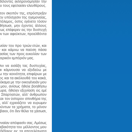
 θέλοντες εκληρονόμησαν την
ου τους εφύλασεν ελευθέρους.
τον σκοπόν της, επρόστρεξεν
ην υπόσχεσιν της ηγεμονείας,
πόλεμος, όστις εγένετο τόσον
υθήσωσι, μην έχοντες άλλους
τως επέφερεν εις την δυστυχή
τών των αφεύκτων, προελθόντα
.
είαν του προ τριών ετών, και
αν και κάμνω να παύση πάσα
γασίας των προς ευκολίαν των
ωτερικόν εμπόριόν μας.
ν να εισάξη τας δυστυχίας,
αι κάμνουσα να εξοδεύω με
ω την κοινότητα, επιφέρων με
ος και τα ακόλουθά του κακά,
έκαμα με την οικογένειάν μου
 μου, ανίσως ήθελε βοηθήσω
ρα, ήθελεν εξιχνίαση εις εμέ
ν Σπαρτιατών, αλλ’ άνθρωπον
 και τον ύστερον σπινθήρα της
 αλλ' εχρειάζετο να ευρωμεν
ούντων τα χρήματα, το μόνον
ιοι, ότι δεν θέλει τα χάσωσι,
ενναίαν απόφασίν σας. Αμέσως
βεβαιότητα του μέλλοντος μου
 βέβαιος εις τα αποτελέσματα