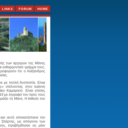
LINKS
FORUM
HOME
αγής των αρχηγών της Μάνης
αι ενθαρρυντικό γράμμα τους.
ηροφορούν ότι ο Αλέξανδρος
είας.
κε με πολλή δυσπιστία. Είναι
ς» στέλνοντας στον Ιωάννη
άκο Καμαρηνό. Είναι επίσης
819 με έγγραφό του προς τους
ομάζει τη Μάνη. Η έκθεση του
 και αυτή αποκατέσταινε την
ας Σπάρτης, ως απόγονοι των
νος, ετραβήχθησαν εις μίαν