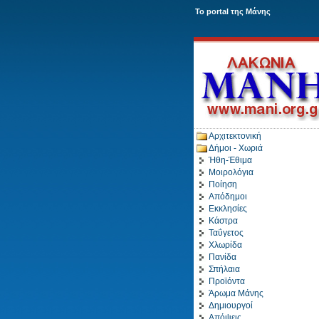
To portal της Μάνης
Αρχιτεκτονική
Δήμοι - Χωριά
Ήθη-Έθιμα
Μοιρολόγια
Ποίηση
Απόδημοι
Εκκλησίες
Κάστρα
Ταΰγετος
Χλωρίδα
Πανίδα
Σπήλαια
Προϊόντα
Άρωμα Μάνης
Δημιουργοί
Απόψεις