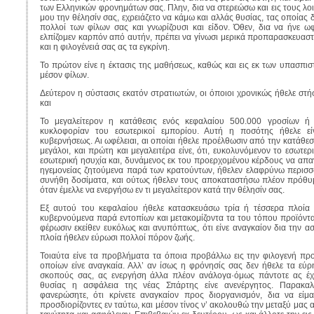
των Ελληνικών φρονημάτων σας. Πλην, δια να στερεώσω και εις τους λ
μου την θέλησίν σας, εχρειάζετο να κάμω και αλλάς θυσίας, τας οποίας 
πολλοί των φίλων σας και γνωρίζουσι και είδον. Όθεν, δια να ήνε ω
ελπίζομεν καρπόν από αυτήν, πρέπει να γίνωσι μερικά προπαρασκευαστ
και η φιλογένειά σας ας τα εγκρίνη.
Το πρώτον είνε η έκτασις της μαθήσεως, καθώς και εις εκ των υπασπι
μέσον φίλων.
Δεύτερον η σύστασις εκατόν στρατιωτών, οι όποιοι χρονικώς ήθελε στή
και
Το μεγαλείτερον η κατάθεσις ενός κεφαλαίου 500.000 γροσίων ή 
κυκλοφορίαν του εσωτερικοί εμπορίου. Αυτή η ποσότης ήθελε εί
κυβερνήσεως. Αι ωφέλειαι, αι οποίαι ήθελε προέλθωσιν από την κατάθεσι
μεγάλοι, και πρώτη και μεγαλειτέρα είνε, ότι, ευκολυνόμενον το εσωτερ
εσωτερική ησυχία και, δυνάμενος εκ του προερχομένου κέρδους να απ
ηγεμονείας ζητούμενα παρά των κρατούντων, ήθελεν ελαφρύνω περισσ
συνήθη δοσίματα, και ούτως ήθελεν τους αποκαταστήσω πλέον πρόθυμ
όταν έμελλε να ενεργήσω εν τι μεγαλείτερον κατά την θέλησίν σας.
Εξ αυτού του κεφαλαίου ήθελε κατασκευάσω τρία ή τέσσερα πλοία 
κυβερνούμενα παρά εντοπίων και μετακομίζοντα τα του τόπου προϊόντα
φέρωσιν εκείθεν ευκόλως και ανυπόπτως, ότι είνε αναγκαίον δια την ασ
πλοία ήθελεν εύρωσι πολλοί πόρον ζωής.
Τοιαύτα είνε τα προβλήματα τα όποια προβάλλω εις την φιλογενή προα
οποίων είνε αναγκαία. Αλλ’ αν ίσως η φρόνησίς σας δεν ήθελε τα εύ
σκοπούς σας, ας ενεργήση άλλα πλέον ανάλογα·όμως πάντοτε ας έ
θυσίας η ασφάλεια της νέας Σπάρτης είνε ανενέργητος. Παρακα
φανερώσητε, ότι κρίνετε αναγκαίον προς διοργανισμόν, δια να είμα
προσδιορίζοντες εν ταύτω, και μέσον τίνος ν’ ακολουθώ την μεταξύ μας 