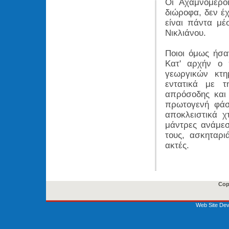
Οι Αχαμνόμεροι
διώροφα, δεν έχ
είναι πάντα μ
Νικλιάνου.
Ποιοι όμως ήσαν
Κατ' αρχήν ο 
γεωργικών κτη
εντατικά με τ
απρόσοδης και 
πρωτογενή φάση
αποκλειστικά χτ
μάντρες ανάμεσ
τους, ασκηταρι
ακτές.
Cop
Web Site Dev