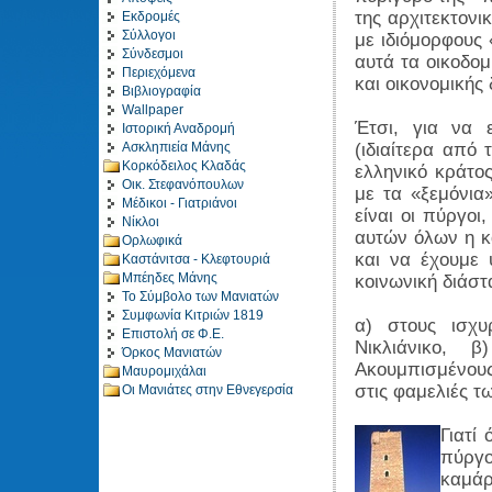
της αρχιτεκτονικ
Εκδρομές
Σύλλογοι
με ιδιόμορφους 
Σύνδεσμοι
αυτά τα οικοδομ
Περιεχόμενα
και οικονομικής
Βιβλιογραφία
Wallpaper
Έτσι, για να 
Ιστορική Αναδρομή
Ασκληπιεία Μάνης
(ιδιαίτερα από 
Κορκόδειλος Κλαδάς
ελληνικό κράτος
Οικ. Στεφανόπουλων
με τα «ξεμόνια»
Μέδικοι - Γιατριάνοι
είναι οι πύργοι
Νίκλοι
αυτών όλων η κ
Ορλωφικά
και να έχουμε 
Καστάνιτσα - Κλεφτουριά
Μπέηδες Μάνης
κοινωνική διάστ
Το Σύμβολο των Μανιατών
Συμφωνία Κιτριών 1819
α) στους ισχυ
Επιστολή σε Φ.Ε.
Νικλιάνικο, 
Όρκος Μανιατών
Ακουμπισμένους 
Μαυρομιχάλαι
στις φαμελιές τ
Οι Μανιάτες στην Εθνεγερσία
Γιατί
πύργο
καμάρ