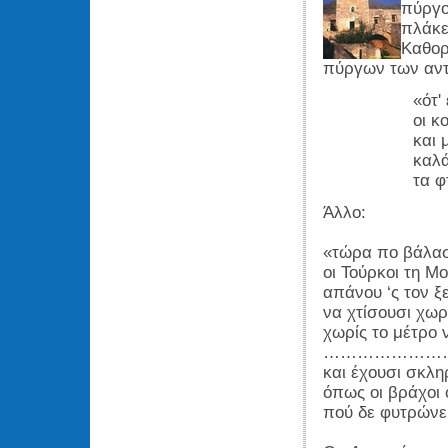
πύργο
πλάκ
Καθορ
πύργων των αντ
«ότ'
οι κ
και 
καλά
τα φ
Άλλο:
«τώρα πο βάλασ
οι Τούρκοι τη Μ
απάνου ‘ς τον 
να χτίσουσι χω
χωρίς το μέτρο
…………………
και έχουσι σκλ
όπως οι βράχοι ο
πού δε φυτρώνει