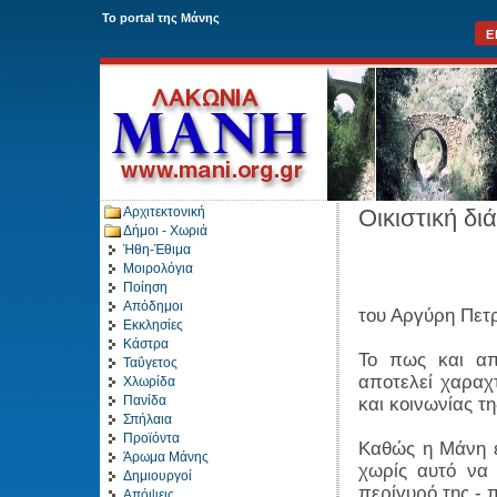
To portal της Μάνης
Ε
Αρχιτεκτονική
Οικιστική δι
Δήμοι - Χωριά
Ήθη-Έθιμα
Μοιρολόγια
Ποίηση
Απόδημοι
του Αργύρη Πετρ
Εκκλησίες
Κάστρα
Το πως και απ
Ταΰγετος
αποτελεί χαραχ
Χλωρίδα
Πανίδα
και κοινωνίας τη
Σπήλαια
Προϊόντα
Καθώς η Μάνη έ
Άρωμα Μάνης
χωρίς αυτό να 
Δημιουργοί
περίγυρό της - 
Απόψεις