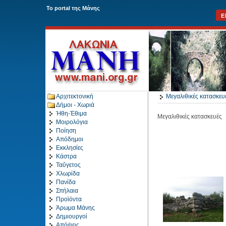
To portal της Μάνης
Ε
Αρχιτεκτονική
Μεγαλιθικές κατασκε
Δήμοι - Χωριά
Ήθη-Έθιμα
Μεγαλιθικές κατασκευές
Μοιρολόγια
Ποίηση
Απόδημοι
Εκκλησίες
Κάστρα
Ταΰγετος
Χλωρίδα
Πανίδα
Σπήλαια
Προϊόντα
Άρωμα Μάνης
Δημιουργοί
Απόψεις