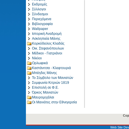
Εκδρομές
Σύλλογοι
Σύνδεσμοι
Περιεχόμενα
Βιβλιογραφία
Wallpaper
Ιστορική Αναδρομή
Ασκληπιεία Μάνης
Κορκόδειλος Κλαδάς
Οικ. Στεφανόπουλων
Μέδικοι - Γιατριάνοι
Νίκλοι
Ορλωφικά
Καστάνιτσα - Κλεφτουριά
Μπέηδες Μάνης
Το Σύμβολο των Μανιατών
Συμφωνία Κιτριών 1819
Επιστολή σε Φ.Ε.
Όρκος Μανιατών
Μαυρομιχάλαι
Οι Μανιάτες στην Εθνεγερσία
Cop
Web Site Dev